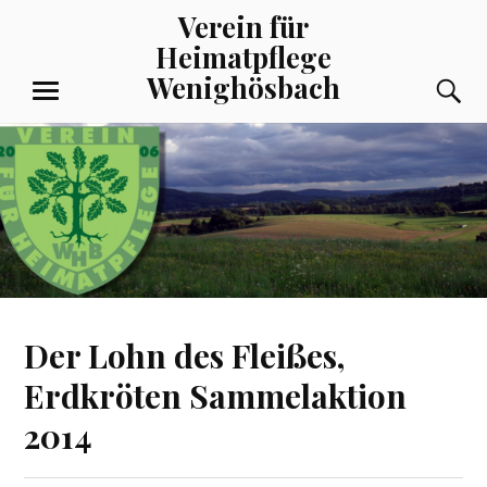
Zum
Verein für
Inhalt
Heimatpflege
springen
Wenighösbach
S
MENÜ
Der Lohn des Fleißes,
Erdkröten Sammelaktion
2014