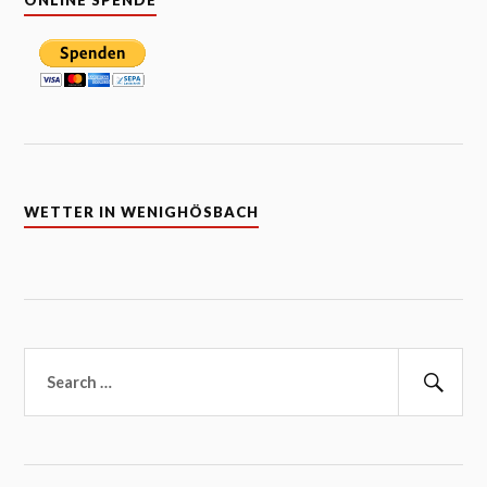
WETTER IN WENIGHÖSBACH
Suchen
nach:
Suc