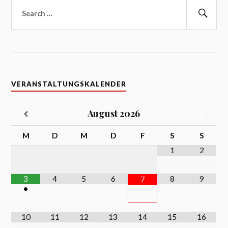
Suchen
nach:
Suc
VERANSTALTUNGSKALENDER
August
2026
M
D
M
D
F
S
S
1
2
3
4
5
6
8
9
7
•
10
11
12
13
14
15
16