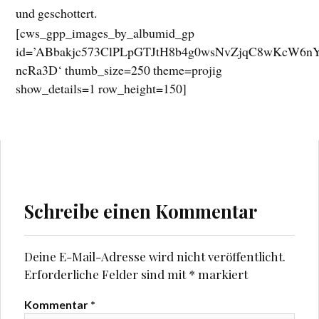
und geschottert.
[cws_gpp_images_by_albumid_gp
id=’ABbakjc573ClPLpGTJtH8b4g0wsNvZjqC8wKcW6
ncRa3D‘ thumb_size=250 theme=projig
show_details=1 row_height=150]
Schreibe einen Kommentar
Deine E-Mail-Adresse wird nicht veröffentlicht.
Erforderliche Felder sind mit
*
markiert
Kommentar
*