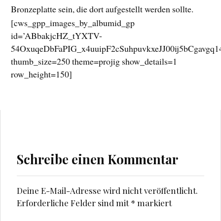
Bronzeplatte sein, die dort aufgestellt werden sollte.
[cws_gpp_images_by_albumid_gp
id=’ABbakjcHZ_tYXTV-
54OxuqeDbFaPIG_x4uuipF2cSuhpuvkxeJJ00ij5bCgavgq
thumb_size=250 theme=projig show_details=1
row_height=150]
Schreibe einen Kommentar
Deine E-Mail-Adresse wird nicht veröffentlicht.
Erforderliche Felder sind mit
*
markiert