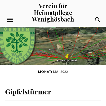
Zum
Verein für
Inhalt
Heimatpflege
springen
Wenighösbach
S
MENÜ
MONAT:
MAI 2022
Gipfelstürmer