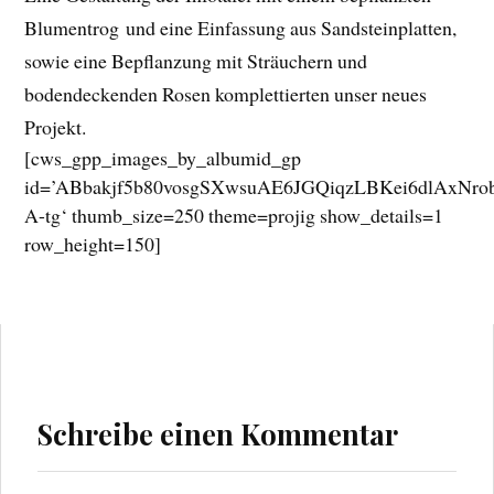
Blumentrog und eine Einfassung aus Sandsteinplatten,
sowie eine Bepflanzung mit Sträuchern und
bodendeckenden Rosen komplettierten unser neues
Projekt.
[cws_gpp_images_by_albumid_gp
id=’ABbakjf5b80vosgSXwsuAE6JGQiqzLBKei6dlAxN
A-tg‘ thumb_size=250 theme=projig show_details=1
row_height=150]
Schreibe einen Kommentar