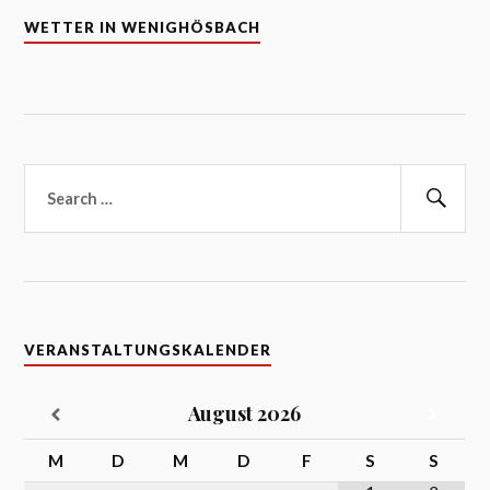
WETTER IN WENIGHÖSBACH
Suchen
nach:
Suc
VERANSTALTUNGSKALENDER
August
2026
M
D
M
D
F
S
S