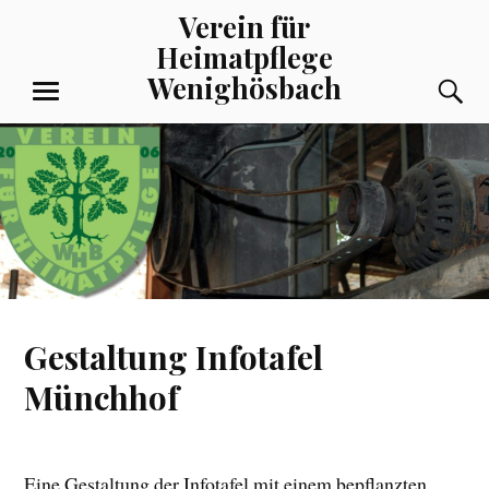
Zum
Verein für
Inhalt
Heimatpflege
springen
Wenighösbach
S
MENÜ
Gestaltung Infotafel
Münchhof
Eine Gestaltung der Infotafel mit einem bepflanzten