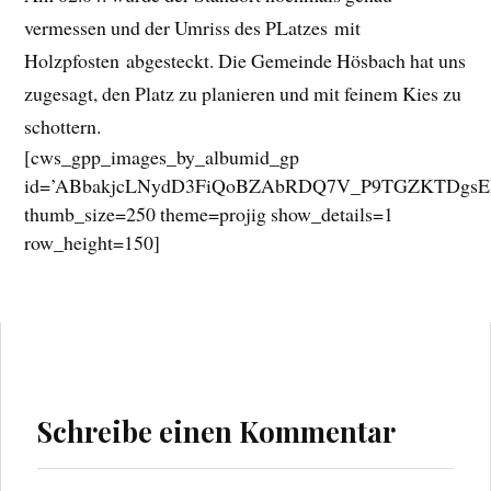
vermessen und der Umriss des PLatzes mit
Holzpfosten abgesteckt. Die Gemeinde Hösbach hat uns
zugesagt, den Platz zu planieren und mit feinem Kies zu
schottern.
[cws_gpp_images_by_albumid_gp
id=’ABbakjcLNydD3FiQoBZAbRDQ7V_P9TGZKTDgsE
thumb_size=250 theme=projig show_details=1
row_height=150]
Schreibe einen Kommentar