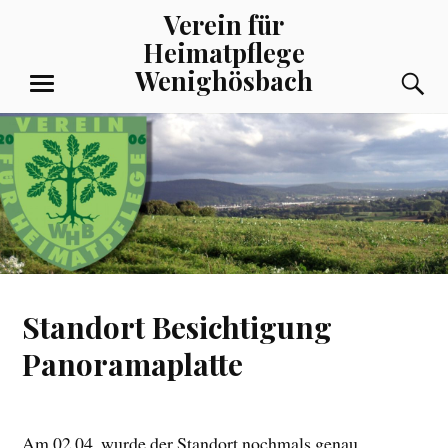
Zum
Verein für
Inhalt
Heimatpflege
springen
Wenighösbach
S
MENÜ
Standort Besichtigung
Panoramaplatte
Am 02.04. wurde der Standort nochmals genau