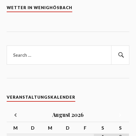
WETTER IN WENIGHÖSBACH
Suchen
nach:
Suc
VERANSTALTUNGSKALENDER
August
2026
M
D
M
D
F
S
S