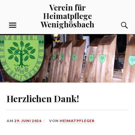
Zum
Verein für
Inhalt
Heimatpflege
springen
Wenighösbach
S
MENÜ
Herzlichen Dank!
AM
29. JUNI 2026
VON
HEIMATPFLEGER