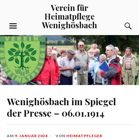
Zum
Verein für
Inhalt
Heimatpflege
springen
Wenighösbach
S
MENÜ
Wenighösbach im Spiegel
der Presse – 06.01.1914
AM
9. JANUAR 2024
VON
HEIMATPFLEGER