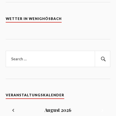
WETTER IN WENIGHÖSBACH
Suchen
nach:
Suc
VERANSTALTUNGSKALENDER
August
2026