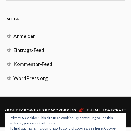
META
Anmelden
Eintrags-Feed
Kommentar-Feed
WordPress.org
&
PROUDLY POWERED BY WORDPRESS
THEME: LOVECRAFT
VON
ANDERS NOREN
.
Privacy & Cookies: This site uses cookies. By continuing to use this
website, you agree to their use.
To find out more, including how to control cookies, see here:
Cookie-