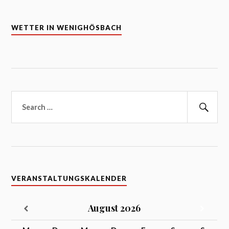
WETTER IN WENIGHÖSBACH
Suchen
nach:
Suc
VERANSTALTUNGSKALENDER
August
2026