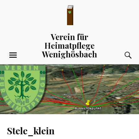
Zum
Inhalt
springen
Verein für
Heimatpflege
Wenighösbach
S
MENÜ
Stele_klein