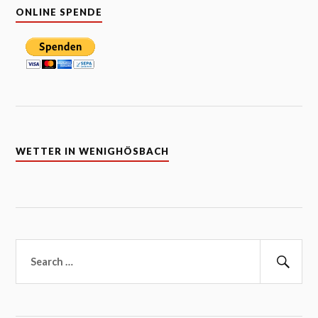
ONLINE SPENDE
WETTER IN WENIGHÖSBACH
Suchen
nach:
Suc