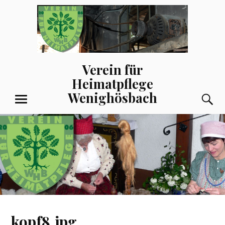
Zum
Inhalt
springen
Verein für
Heimatpflege
Wenighösbach
S
MENÜ
kopf8.jpg