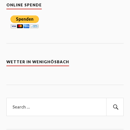
ONLINE SPENDE
WETTER IN WENIGHÖSBACH
Suchen
nach:
Suc