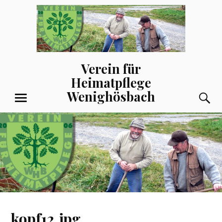
Zum
Inhalt
springen
Verein für
Heimatpflege
Wenighösbach
S
MENÜ
kopf12.jpg