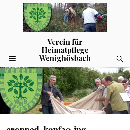
Zum
Inhalt
springen
Verein für
Heimatpflege
Wenighösbach
S
MENÜ
cropped-kopf20.jpg