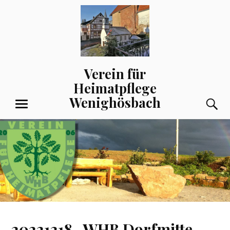
Zum
Inhalt
springen
Verein für
Heimatpflege
Wenighösbach
S
MENÜ
20221218_WHB Dorfmitte