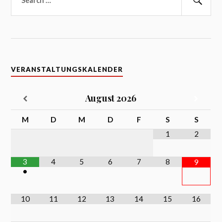
nach:
Suc
VERANSTALTUNGSKALENDER
August
2026
M
D
M
D
F
S
S
1
2
3
4
5
6
7
8
9
•
10
11
12
13
14
15
16