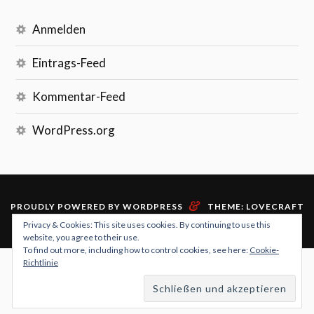
Anmelden
Eintrags-Feed
Kommentar-Feed
WordPress.org
&
PROUDLY POWERED BY WORDPRESS
THEME: LOVECRAFT
VON
ANDERS NOREN
.
Privacy & Cookies: This site uses cookies. By continuing to use this
website, you agree to their use.
To find out more, including how to control cookies, see here:
Cookie-
Richtlinie