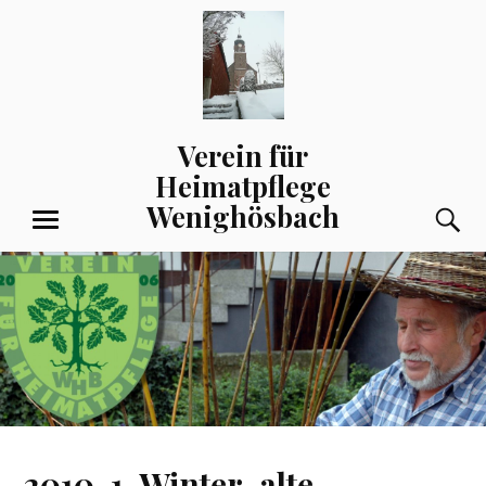
Zum
Inhalt
springen
Verein für
Heimatpflege
Wenighösbach
S
MENÜ
2010-1-Winter-alte-