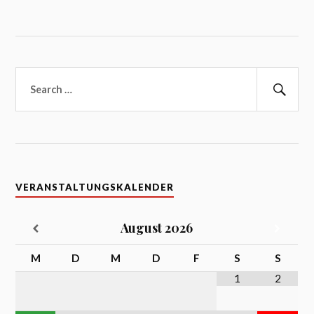
Suchen
nach:
Suc
VERANSTALTUNGSKALENDER
August
2026
M
D
M
D
F
S
S
1
2